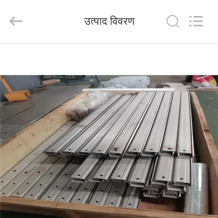
Shandong
Langnai
Metal
उत्पाद विवरण
Product
Co.,Ltd.
All
Rights
Reserved.
घर
उत्पादों
वीडियो
हमारे
बारे
में
कारखाना