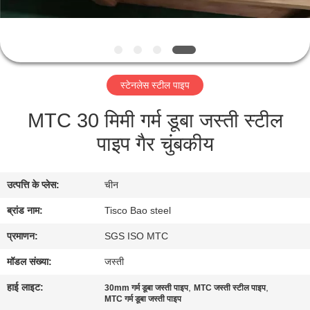
भ्रमण
गुणवत्ता
नियंत्रण
स्टेनलेस स्टील पाइप
MTC 30 मिमी गर्म डूबा जस्ती स्टील
संपर्क
पाइप गैर चुंबकीय
करें
समाचार
उत्पत्ति के प्लेस:
चीन
ब्रांड नाम:
Tisco Bao steel
एक
प्रमाणन:
SGS ISO MTC
उद्धरण
मॉडल संख्या:
जस्ती
की
हाई लाइट:
,
,
30mm गर्म डूबा जस्ती पाइप
MTC जस्ती स्टील पाइप
विनती
MTC गर्म डूबा जस्ती पाइप