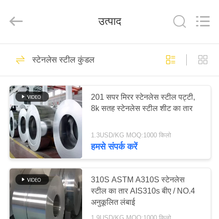
Shandong
Langnai
Metal
उत्पाद
Product
Co.,Ltd.
All
Rights
Reserved.
घर
138
स्टेनलेस स्टील कुंडल
स्टेनलेस स्टील पत्रक
उत्पादों
201 सपर मिरर स्टेनलेस स्टील पट्टी,
8k सतह स्टेनलेस स्टील शीट का तार
वीडियो
1.3USD/KG MOQ:1000 किलो
हमारे
हमसे संपर्क करें
16
बारे
में
310S ASTM A310S स्टेनलेस
201 स्टेनलेस स्टील शीट
स्टील का तार AIS310s बीए / NO.4
अनुकूलित लंबाई
कारखाना
1.9USD/KG MOQ:1000 किलो