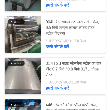
भ्रमण
हमसे संपर्क करें
गुणवत्ता
32
904L बीए समाप्त स्टेनलेस स्टील रोल,
नियंत्रण
0.5 मिमी एसएस कॉयल कोल्ड रोल्ड
स्टील स्ट्रिप्स
304 स्टेनलेस स्टील शीट
3.1USD/KG MOQ:1000 किलो
संपर्क
हमसे संपर्क करें
करें
317H 2B सतह स्टेनलेस स्टील का तार
समाचार
शीट 0.7 मिमी / 0.8 मिमी 317L कोल्ड
38
रोल्ड
एक
3.5USD/KG MOQ:1000 किलो
316 स्टेनलेस स्टील प्लेट
हमसे संपर्क करें
उद्धरण
की
446 ग्रेड स्टेनलेस स्टील पट्टी रोल,
विनती