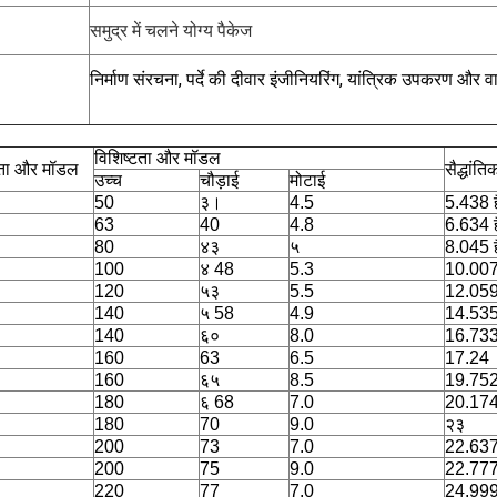
समुद्र में चलने योग्य पैकेज
निर्माण संरचना, पर्दे की दीवार इंजीनियरिंग, यांत्रिक उपकरण और वा
विशिष्टता और मॉडल
टता और मॉडल
सैद्धांत
उच्च
चौड़ाई
मोटाई
50
३।
4.5
5.438 ह
63
40
4.8
6.634 ह
80
४३
५
8.045 ह
100
४ 48
5.3
10.00
120
५३
5.5
12.05
140
५ 58
4.9
14.535
140
६०
8.0
16.73
160
63
6.5
17.24
160
६५
8.5
19.752
180
६ 68
7.0
20.17
180
70
9.0
२३
200
73
7.0
22.63
200
75
9.0
22.777
220
77
7.0
24.999