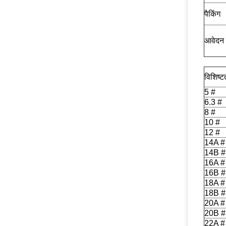
पैकिंग
आवेदन
विशिष्
5 #
6.3 #
8 #
10 #
12 #
14A #
14B #
16A #
16B #
18A #
18B #
20A #
20B #
22A #