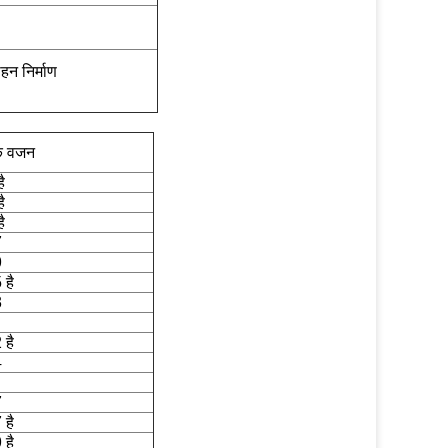
हन निर्माण
िक वजन
ै
ै
ै
7
9
 है
3
 है
4
7
 है
 है