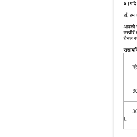
४।
यदि
हाँ, हम
आपको हम
तस्वीरें 
चैनल स्
रासायन
ग्र
3
3
L