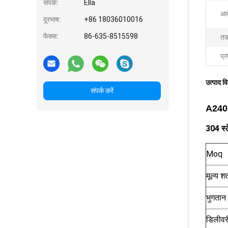
संपर्क:
Ella
आव
दूरभाष:
+86 18036010016
फैक्स:
86-635-8515598
तक
प्र
उत्पाद व
संपर्क करें
A240 G
304 स्
Moq
मूल्य शर्
भुगतान
डिलीवर