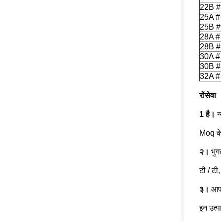
22B #
25A #
25B #
28A #
28B #
30A #
30B #
32A #
रों
सेवा
1 है।
न
Moq के 
२।
भुगत
टी / टी,
३।
आप 
इन उत्