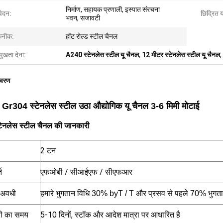
निर्माण, सहायक प्रणाली, इस्पात संरचना
ेदन:
छिद्रित य
भवन, सजावटी
नीक:
हॉट रोल्ड स्टील चैनल
मुखता देना:
A240 स्टेनलेस स्टील यू चैनल
,
12 मीटर स्टेनलेस स्टील यू चैनल
,
िवरण
r304 स्टेनलेस स्टील उठा औद्योगिक यू चैनल 3-6 मिमी मोटाई
टेनलेस स्टील चैनल की जानकारी
2 टन
त
एफओबी / सीआईएफ / सीएफआर
 अवधी
हमारे भुगतान विधि 30% byT / T और प्रसव से पहले 70% भुगता
ी का समय
5-10 दिनों, स्टॉक और आदेश मात्रा पर आधारित है