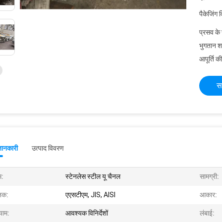
पैकेजिंग 
प्रसव के
भुगतान शर्त
आपूर्ति की
स
जानकारी
उत्पाद विवरण
म:
स्टेनलेस स्टील यू चैनल
सामग्री:
नक:
एएसटीएम, JIS, AISI
आकार:
ाम:
आवश्यक विनिर्देशों
लंबाई: