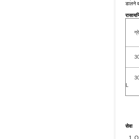
डालने 
रासायन
ग्र
3
3
L
सेवा