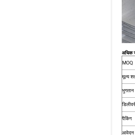
अधिक 
MOQ
मूल्य शर्
भुगतान
डिलीवर
पैकिंग
आवेदन