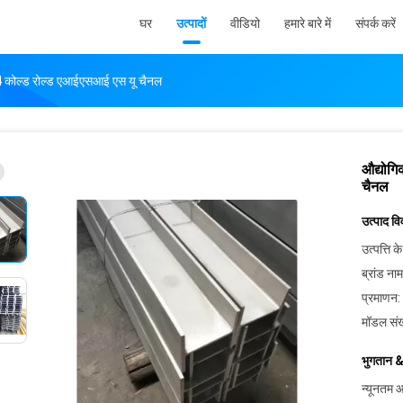
घर
उत्पादों
वीडियो
हमारे बारे में
संपर्क करें
04 कोल्ड रोल्ड एआईएसआई एस यू चैनल
औद्योगि
चैनल
उत्पाद व
उत्पत्ति के
ब्रांड नाम
प्रमाणन:
मॉडल संख
भुगतान &
न्यूनतम आ