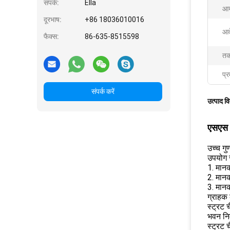
संपर्क:
Ella
आय
दूरभाष:
+86 18036010016
आव
फैक्स:
86-635-8515598
तक
प्र
संपर्क करें
उत्पाद व
एसएस 3
उच्च गु
उपयोग 
1. मानक
2. मान
3. मान
ग्राहक 
स्ट्रट 
भवन निर
स्ट्रट 