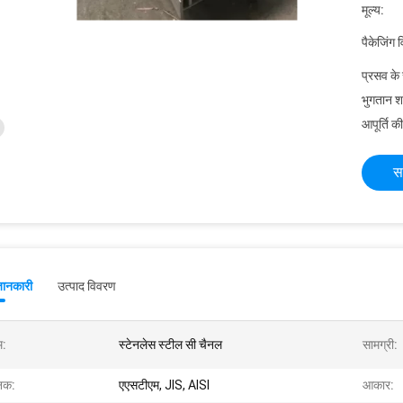
मूल्य:
पैकेजिंग 
प्रसव के
भुगतान शर्त
आपूर्ति की
स
जानकारी
उत्पाद विवरण
म:
स्टेनलेस स्टील सी चैनल
सामग्री:
नक:
एएसटीएम, JIS, AISI
आकार: