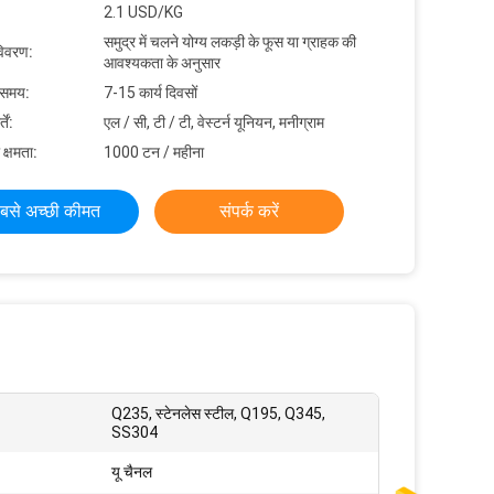
2.1 USD/KG
समुद्र में चलने योग्य लकड़ी के फूस या ग्राहक की
विवरण:
आवश्यकता के अनुसार
 समय:
7-15 कार्य दिवसों
ें:
एल / सी, टी / टी, वेस्टर्न यूनियन, मनीग्राम
 क्षमता:
1000 टन / महीना
बसे अच्छी कीमत
संपर्क करें
Q235, स्टेनलेस स्टील, Q195, Q345,
SS304
यू चैनल