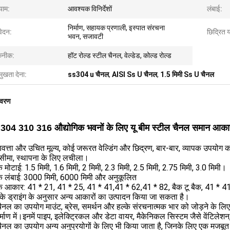
ाम:
आवश्यक विनिर्देशों
लंबाई:
निर्माण, सहायक प्रणाली, इस्पात संरचना
ेदन:
छिद्रित य
भवन, सजावटी
नीक:
हॉट रोल्ड स्टील चैनल, वेल्डेड, कोल्ड रोल्ड
मुखता देना:
ss304 u चैनल
,
AISI Ss U चैनल
,
1.5 मिमी Ss U चैनल
िवरण
04 310 316 औद्योगिक भवनों के लिए यू बीम स्टील चैनल समान आकार 
णवत्ता और उचित मूल्य, कोई जरूरत वेल्डिंग और छिद्रण, बार-बार, व्यापक उपयोग क
सीमा, स्थापना के लिए लचीला।
 मोटाई: 1.5 मिमी, 1.6 मिमी, 2 मिमी, 2.3 मिमी, 2.5 मिमी, 2.75 मिमी, 3.0 मिमी।
क लंबाई: 3000 मिमी, 6000 मिमी और अनुकूलित
क आकार: 41 * 21, 41 * 25, 41 * 41,41 * 62,41 * 82, बैक टू बैक, 41 * 
के ड्राइंग के अनुसार अन्य आकारों का उत्पादन किया जा सकता है।
चैनल का उपयोग माउंट, ब्रेस, समर्थन और हल्के संरचनात्मक भार को जोड़ने के लिए
्माण में।इनमें पाइप, इलेक्ट्रिकल और डेटा वायर, मैकेनिकल सिस्टम जैसे वेंटिले
चैनल का उपयोग अन्य अनुप्रयोगों के लिए भी किया जाता है, जिनके लिए एक मजबूत रूपर