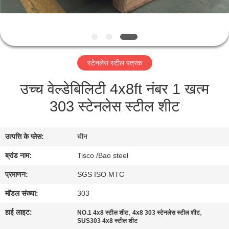
भ्रमण
गुणवत्ता
नियंत्रण
स्टेनलेस स्टील पत्रक
उच्च वेल्डेबिलिटी 4x8ft नंबर 1 खत्म
संपर्क
303 स्टेनलेस स्टील शीट
करें
समाचार
उत्पत्ति के प्लेस:
चीन
ब्रांड नाम:
Tisco /Bao steel
एक
प्रमाणन:
SGS ISO MTC
उद्धरण
मॉडल संख्या:
303
की
हाई लाइट:
,
,
NO.1 4x8 स्टील शीट
4x8 303 स्टेनलेस स्टील शीट
विनती
SUS303 4x8 स्टील शीट