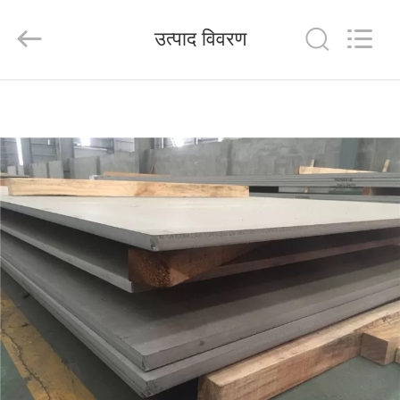
Shandong
Langnai
Metal
उत्पाद विवरण
Product
Co.,Ltd.
All
Rights
Reserved.
घर
उत्पादों
वीडियो
हमारे
बारे
में
कारखाना