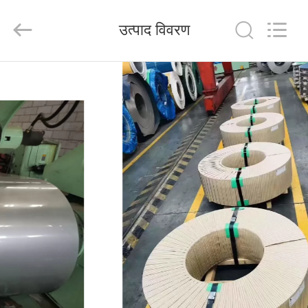
Shandong
Langnai
Metal
उत्पाद विवरण
Product
Co.,Ltd.
All
Rights
Reserved.
घर
उत्पादों
वीडियो
हमारे
बारे
में
कारखाना