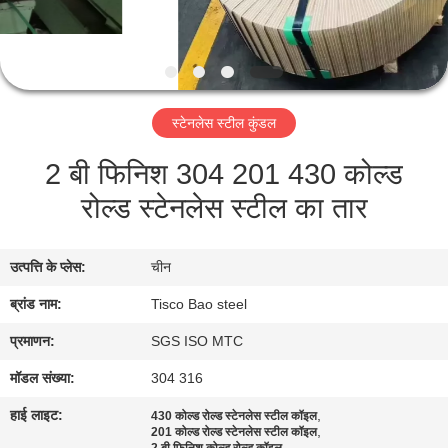
भ्रमण
गुणवत्ता
नियंत्रण
स्टेनलेस स्टील कुंडल
2 बी फिनिश 304 201 430 कोल्ड
संपर्क
रोल्ड स्टेनलेस स्टील का तार
करें
समाचार
उत्पत्ति के प्लेस:
चीन
ब्रांड नाम:
Tisco Bao steel
एक
प्रमाणन:
SGS ISO MTC
उद्धरण
मॉडल संख्या:
304 316
की
हाई लाइट:
,
430 कोल्ड रोल्ड स्टेनलेस स्टील कॉइल
,
विनती
201 कोल्ड रोल्ड स्टेनलेस स्टील कॉइल