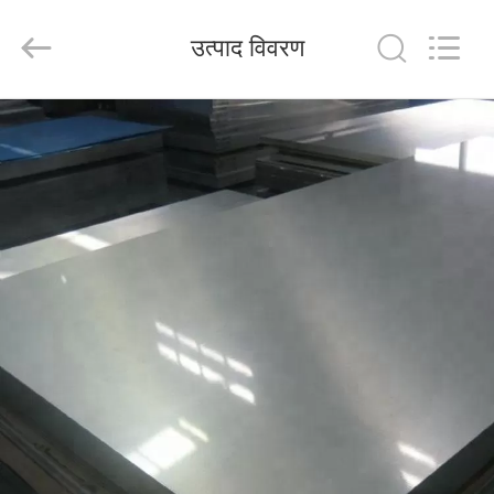
Shandong
Langnai
Metal
उत्पाद विवरण
Product
Co.,Ltd.
All
Rights
Reserved.
घर
उत्पादों
वीडियो
हमारे
बारे
में
कारखाना