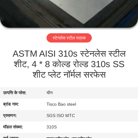
भ्रमण
गुणवत्ता
नियंत्रण
स्टेनलेस स्टील पत्रक
ASTM AISI 310s स्टेनलेस स्टील
संपर्क
शीट, 4 * 8 कोल्ड रोल्ड 310s SS
करें
शीट प्लेट नॉर्मल सरफेस
समाचार
उत्पत्ति के प्लेस:
चीन
एक
ब्रांड नाम:
Tisco Bao steel
उद्धरण
प्रमाणन:
SGS ISO MTC
की
मॉडल संख्या:
310S
विनती