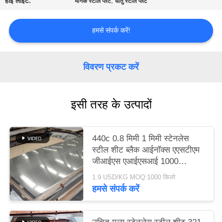
हाई लाइट:
,
मानक स्टील प्लेट
धातु स्टील प्लेट
करे
हमसे संपर्क करें!
साइटमैप
विवरण प्रकट करें
PRIVACY
POLICY
इसी तरह के उत्पादों
440c 0.8 मिमी 1 मिमी स्टेनलेस
स्टील शीट ब्लैक आईनॉक्स एएसटीएम
जीआईएस एआईएसआई 1000
मिमी-2000 मिमी लंबाई
1.9 USD/KG MOQ:1000 किलो
हमसे संपर्क करें