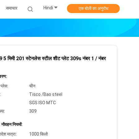
Hindi
समाचार
एक बोली का अनुरोध
 5 मिमी 201 स्टेनलेस स्टील शीट प्लेट 309s नंबर 1 / नंबर
िवरण:
 प्लेस:
चीन
:
Tisco /Bao steel
SGS ISO MTC
्या:
309
 नौवहन नियमों:
देश मात्रा:
1000 किलो