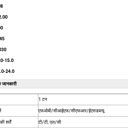
08
2.00
00
045
030
.0-15.0
.0-24.0
 जानकारी
1 टन
त
एफओबी/सीआईएफ/सीएफआर/ईएसडब्ल्यू
ी शर्तें
टी/टी, एल/सी