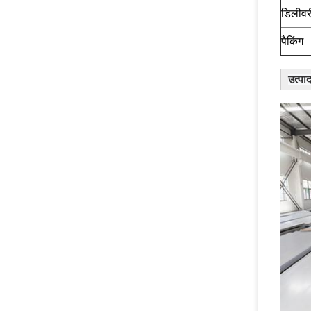
डिलीवर
पैकिंग
उत्पा