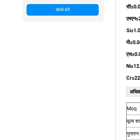
सी≤0.
संपर्क करें
एमएन≤
Si≤1.
पी≤0.
एस≤0.
Ni≤12
Cr≤22
अधिक
Moq
मूल्य शर्
भुगतान क