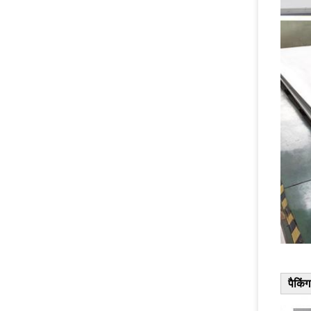
पैकिं