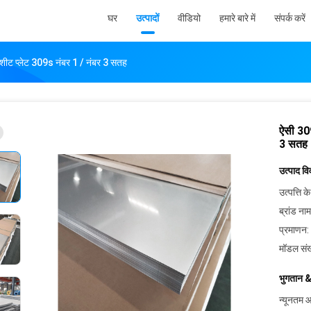
घर
उत्पादों
वीडियो
हमारे बारे में
संपर्क करें
शीट प्लेट 309s नंबर 1 / नंबर 3 सतह
ऐसी 309
3 सतह
उत्पाद व
उत्पत्ति के
ब्रांड नाम
प्रमाणन:
मॉडल संख
भुगतान &
न्यूनतम आ