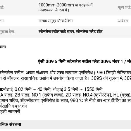
1000mm-2000mm या ग्राहक की
ाई:
मूल्य शर्त:
आवश्यकता के रूप में।
िंग:
मानक समुद्र योग्य पैकिंग
आवेदन:
मुखता देना:
स्टेनलेस स्टील सादे चादर
,
स्टेनलेस फ्लैट शीट
िवरण
ऐसी 309 5 मिमी स्टेनलेस स्टील प्लेट 309s नंबर 1 / न
टेनलेस स्टील, अच्छा संक्षारण और उच्च तापमान प्रतिरोध। 980 डिग्री सेल्सियस
ूप से बॉयलर, रासायनिक उद्योग में उपयोग किया जाता है। 309S की तुलना में, 309
ा:
मोटाई: 0.02 मिमी ~ 40 मिमी; चौड़ाई 3.5 मिमी ~ 1550 मिमी
BA सतह, 2B सतह, NO.1 (सफेद त्वचा), 2D सतह, NO.4 (फ्रॉस्टेड), HL (ब्रश
ापमान शक्ति, ऑक्सीकरण प्रतिरोध के साथ, 980 ℃ से नीचे बार-बार हीटिंग का
्बराइजिंग प्रदर्शन
ट्टी सामग्री
यनिक संरचना