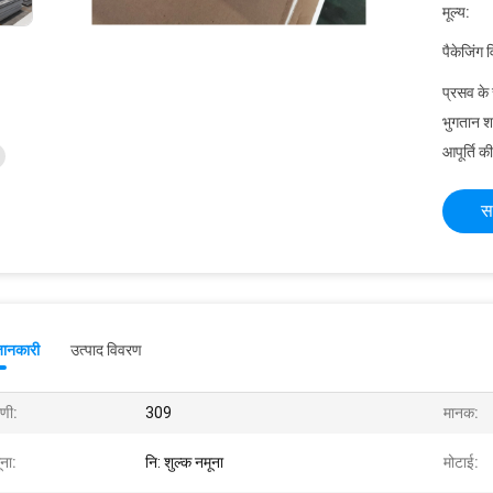
मूल्य:
पैकेजिंग 
प्रसव के
भुगतान शर्त
आपूर्ति की
स
जानकारी
उत्पाद विवरण
ेणी:
309
मानक:
ना:
नि: शुल्क नमूना
मोटाई: