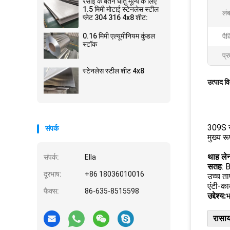
रसोई के बर्तन धातु मूल्य के लिए
1.5 मिमी मोटाई स्टेनलेस स्टील
लंब
प्लेट 304 316 4x8 शीट:
0.16 मिमी एल्यूमीनियम कुंडल
पैक
स्टॉक
प्र
स्टेनलेस स्टील शीट 4x8
उत्पाद व
309S स्
संपर्क
मुख्य र
थाह लेन
संपर्क:
Ella
सतह
: 
दूरभाष:
+86 18036010016
उच्च त
एंटी-कार
फैक्स:
86-635-8515598
उद्देश्य:
भ
रासा