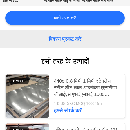
हाई लाइट:
,
स्टेनलेस स्टील धातु की थाली
स्टेनलेस स्टील सादे चादर
करे
हमसे संपर्क करें!
साइटमैप
विवरण प्रकट करें
PRIVACY
POLICY
इसी तरह के उत्पादों
440c 0.8 मिमी 1 मिमी स्टेनलेस
स्टील शीट ब्लैक आईनॉक्स एएसटीएम
जीआईएस एआईएसआई 1000
मिमी-2000 मिमी लंबाई
1.9 USD/KG MOQ:1000 किलो
हमसे संपर्क करें