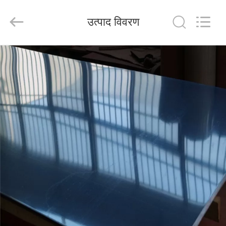
Shandong
Langnai
Metal
उत्पाद विवरण
Product
Co.,Ltd.
All
Rights
Reserved.
घर
उत्पादों
वीडियो
हमारे
बारे
में
कारखाना