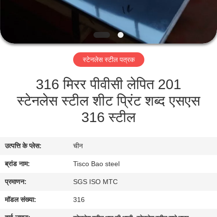
भ्रमण
गुणवत्ता
नियंत्रण
स्टेनलेस स्टील पत्रक
316 मिरर पीवीसी लेपित 201
संपर्क
स्टेनलेस स्टील शीट प्रिंट शब्द एसएस
करें
316 स्टील
समाचार
उत्पत्ति के प्लेस:
चीन
एक
ब्रांड नाम:
Tisco Bao steel
उद्धरण
प्रमाणन:
SGS ISO MTC
की
मॉडल संख्या:
316
विनती